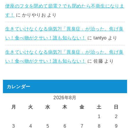
便座のフタを閉めて節電？でも閉めたら不衛生になりま
す！
に
かりやりお
より
生きていけなくなる病気?!「異臭症」が治った。焦げ臭
い！食べ物がクサい！誰も知らない！
に
tantyo
より
生きていけなくなる病気?!「異臭症」が治った。焦げ臭
い！食べ物がクサい！誰も知らない！
に
佐藤
より
カレンダー
2026年8月
月
火
水
木
金
土
日
1
2
3
4
5
6
7
8
9