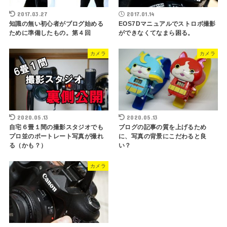
2017.03.27
2017.01.14
知識の無い初心者がブログ始める
EOS7Dマニュアルでストロボ撮影
ために準備したもの。第４回
ができなくてなまら困る。
カメラ
カメラ
2020.05.13
2020.05.13
自宅６畳１間の撮影スタジオでも
ブログの記事の質を上げるため
プロ並のポートレート写真が撮れ
に、写真の背景にこだわると良
る（かも？）
い？
カメラ