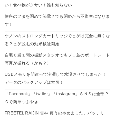
い！食べ物がクサい！誰も知らない！
便座のフタを閉めて節電？でも閉めたら不衛生になりま
す！
ケノンのストロングカートリッジでヒゲは完全に無くな
る？ヒゲ脱毛の効果検証開始
自宅６畳１間の撮影スタジオでもプロ並のポートレート
写真が撮れる（かも？）
USBメモリを間違って洗濯して水没させてしまった！
データのバックアップは大切！
「Facebook」「twitter」「instagram」ＳＮＳは全部Ｐ
Ｃで簡単つぶやき
FREETEL RAIJIN 雷神 買うのやめました。バッテリー