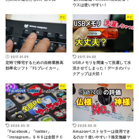
ウスは使いやすい！
PC
PC
2017.01.09
2017.04.02
定時で帰宅するための自称業務高
USBメモリを間違って洗濯して水
効率化ソフト「F1ブレイカー」
没させてしまった！データのバッ
クアップは大切！
PC
PC
2020.05.13
2020.05.13
「Facebook」「twitter」
Amazonベストセラーは信用でき
「instagram」ＳＮＳは全部ＰＣ
るのか？使いやすい？格安無線マ