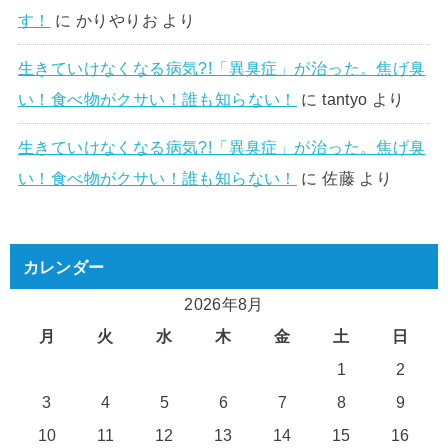
す！
に
かりやりお
より
生きていけなくなる病気?!「異臭症」が治った。焦げ臭
い！食べ物がクサい！誰も知らない！
に
tantyo
より
生きていけなくなる病気?!「異臭症」が治った。焦げ臭
い！食べ物がクサい！誰も知らない！
に
佐藤
より
カレンダー
2026年8月
月
火
水
木
金
土
日
1
2
3
4
5
6
7
8
9
10
11
12
13
14
15
16