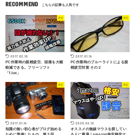
RECOMMEND
PC
PC
2017.02.10
2017.01.16
PC作業時の眼精疲労、頭痛を大幅
PC作業時のブルーライトによる眼
軽減できる。フリーソフト
精疲労対策 その２
「f.lux」
PC
PC
2017.01.16
2020.05.12
知識の無い初心者がブログ始める
オススメの無線マウスを探してい
ために準備したもの。第３回
る人に最適！amazon格安静音マ