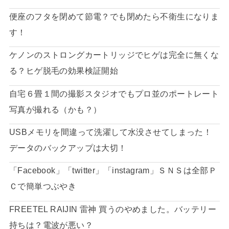
便座のフタを閉めて節電？でも閉めたら不衛生になりま
す！
ケノンのストロングカートリッジでヒゲは完全に無くな
る？ヒゲ脱毛の効果検証開始
自宅６畳１間の撮影スタジオでもプロ並のポートレート
写真が撮れる（かも？）
USBメモリを間違って洗濯して水没させてしまった！
データのバックアップは大切！
「Facebook」「twitter」「instagram」ＳＮＳは全部Ｐ
Ｃで簡単つぶやき
FREETEL RAIJIN 雷神 買うのやめました。バッテリー
持ちは？電波が悪い？